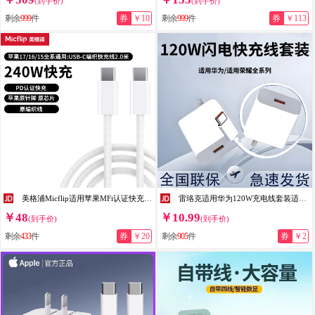
(到手价)
(到手价)
剩余
999
件
券
￥10
剩余
999
件
券
￥113
美格浦Micflip适用苹果MFi认证快充充电线lightnin苹果16数据线type-c通用iPhone15/17/14ProMax平板手机 【苹果15/16/17原编织线】2米-PD240W
雷珞克适用华为120W充电线套装适用mate60pro/40/30/50pro适用荣耀100/200套装插头充电线适用120W快充线 套装【超级充电头+1.5米6A快充线】|极速发货
￥48
￥10.99
(到手价)
(到手价)
剩余
433
件
券
￥20
剩余
905
件
券
￥2