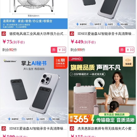
骆驼电风扇工业风扇大功率强力台式落地家用省电扇宿舍工厂趴地扇 银色14寸【中风】客厅·办公- 100W
IDSEE爱迪森AI智能录音卡高清降噪超长待机多语言实时翻译便携录音 灰色 畅享版（32G）
￥75
￥449
(到手价)
(到手价)
剩余
992
件
券
￥10
剩余
999
件
券
￥10
IDSEE爱迪森AI智能录音卡高清降噪超长待机多语言实时翻译便携录音 灰色 尊享版（64G）
杰美惠新款教师专用无线领夹式小蜜蜂扩音器兼容有线智能防杂音便携式导游摆摊专用领夹小蜜蜂扩音器 紫色30W【支持TF卡+蓝牙功能+兼容有线麦克风】
￥509
￥155