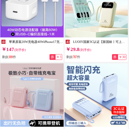
苹果原装20W充电器40WiPhone17充电头16pro快充线15max快充头14plus数据线13手机充电线iPad平板 15-17系列—40W充电头+1米编织线
LUOIY国家3C认证【新国标丨可上飞机】120W超级快充苹果充电宝通用自带线小巧移动电源适用小米华为 青色【普通版+3C认证】国产电芯
￥147
￥29.8
(到手价)
(到手价)
剩余
389
件
券
￥3
剩余
787
件
券
￥30