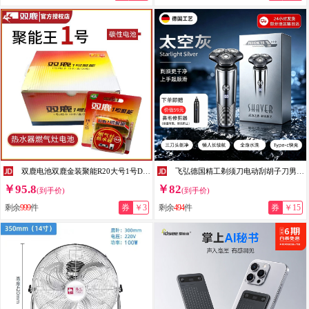
双鹿电池双鹿金装聚能R20大号1号D型电池燃气灶手电筒热水器电子琴使用 聚能1号20粒
飞弘德国精工剃须刀电动刮胡子刀男士2026新款便携剃干净全身水洗父亲男生生日礼物 太空灰【旗舰顶配】7w转速续航240天 【三年质保】下单送鼻毛修剪器数据线清洁刷
￥95.8
￥82
(到手价)
(到手价)
剩余
999
件
券
￥3
剩余
494
件
券
￥15