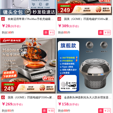
狄耐适用苹果17ProMax手机壳磁吸新款iphone16透明15pro保护套14超薄散热13镜头全包防摔软壳高级外壳 【全透明套白机】磁吸充电丨冰感散热丨高透抗发黄 iPhone 17 Pro
国美（GOME）凹面电磁炉3500w家用款官方正品大功率炒菜锅一体全套2026年新款电磁灶 升级加厚款-3500W【汤锅套餐】
￥28
￥309
(到手价)
(到手价)
剩余
549
件
券
￥6
剩余
991
件
券
￥80
国美（GOME）凹面电磁炉3500w家用款官方正品大功率炒菜锅一体全套2026年新款电磁灶 升级加厚款-3500W【单机】
金鼎剃头神器剃光头大人防水理发器成人光头神器剃光头专用男士自助刮光头家用 金鼎旗舰款标配+2备用刀头
￥269
￥158
(到手价)
(到手价)
剩余
991
件
券
￥80
剩余
999
件
券
￥21