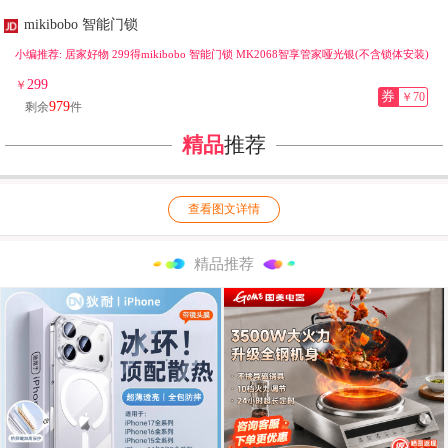
mikibobo 智能门锁
小编推荐: 居家好物 299得mikibobo 智能门锁 MK2068智享管家哑光银(不含锁体安装)
299
￥
券
￥70
979
剩余
件
精品
推荐
查看图文详情
精品推荐