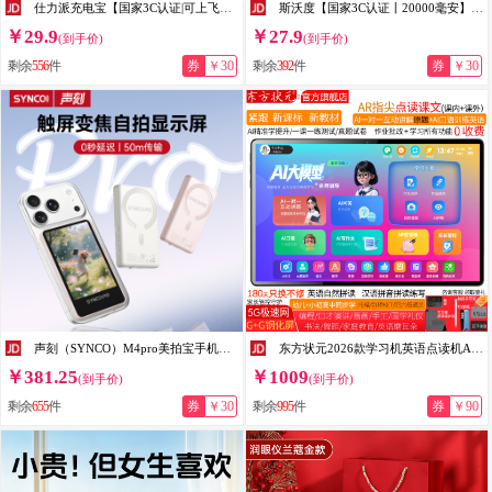
仕力派充电宝【国家3C认证|可上飞机】移动电源大容量20000毫安超级快充自带线小巧轻薄适用安卓苹果 蓝色【普通版】国产电芯
斯沃度【国家3C认证丨20000毫安】可上飞机充电宝120W超级快充自带线大容量移动电源适用于苹果华为手机 蓝色【低配版】普通电芯
￥29.9
￥27.9
(到手价)
(到手价)
剩余
556
件
券
￥30
剩余
392
件
券
￥30
声刻（SYNCO）M4pro美拍宝手机后置自拍显示屏手机自拍投屏器手机拍照神器同屏器高清安卓苹果通用 【曜石黑】M4pro
东方状元2026款学习机英语点读机AI小学生平板初高中课本教材同步家教机幼儿识字拼音拼读早教网课学练机 5G极速网【睿智蓝】+AR智慧眼+AI护眼 【12+512G】作业批改+提分宝+培优+精品课
￥381.25
￥1009
(到手价)
(到手价)
剩余
655
件
券
￥30
剩余
995
件
券
￥90